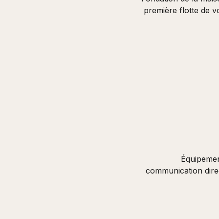
première flotte de v
Équipement
communication direc