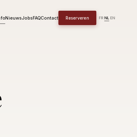
nfo
Nieuws
Jobs
FAQ
Contact
Reserveren
NL
FR
EN
|
|
e