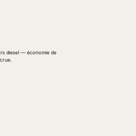
urs diesel — économie de
ccrue.