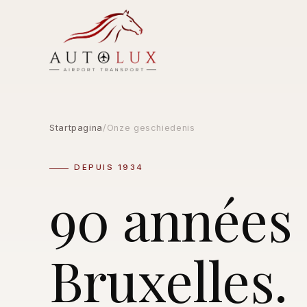
Startpagina
/
Onze geschiedenis
DEPUIS 1934
90 années 
Bruxelles.