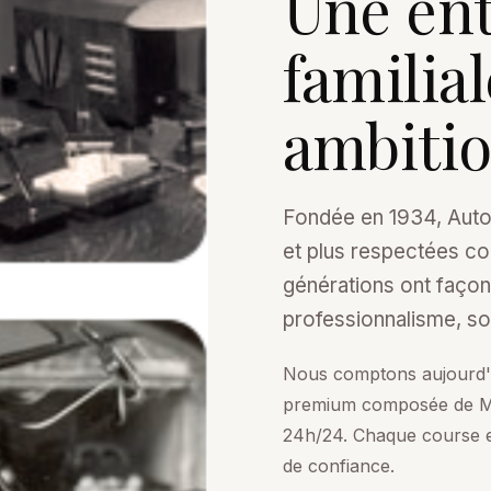
Une ent
familial
ambitio
Fondée en 1934, Autol
et plus respectées co
générations ont faço
professionnalisme, so
Nous comptons aujourd'h
premium composée de Mer
24h/24. Chaque course 
de confiance.